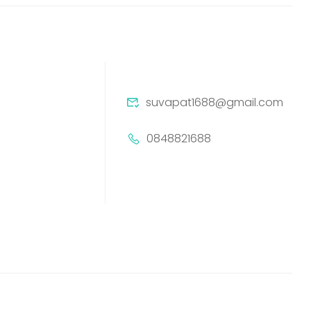
suvapat1688@gmail.com
0848821688