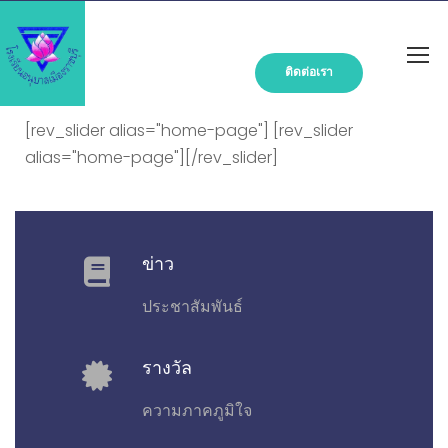
ติดต่อเรา
[rev_slider alias="home-page"] [rev_slider
alias="home-page"][/rev_slider]
ข่าว
ประชาสัมพันธ์
รางวัล
ความภาคภูมิใจ