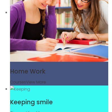
Home Work
Courses
View More
Keeping smile