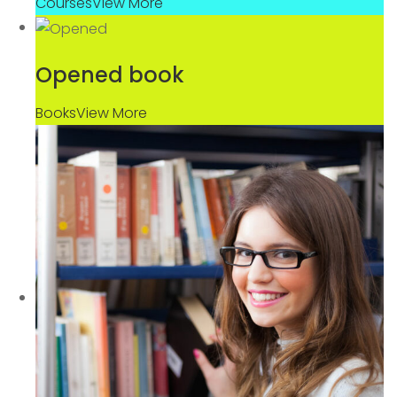
Courses
View More
Opened book
Books
View More