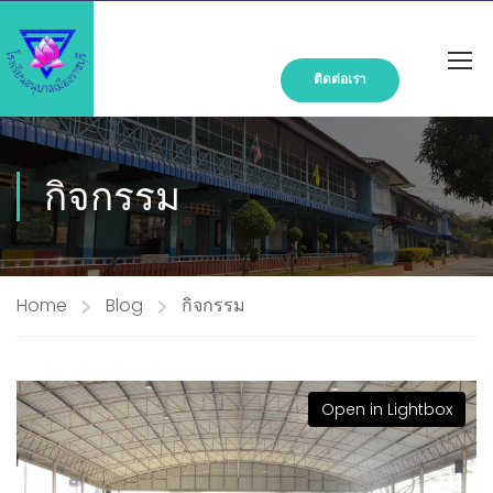
ติดต่อเรา
กิจกรรม
Home
Blog
กิจกรรม
Open in Lightbox
Open in Lightbox
Open in Lightbox
Open in Lightbox
Open in Lightbox
Open in Lightbox
Open in Lightbox