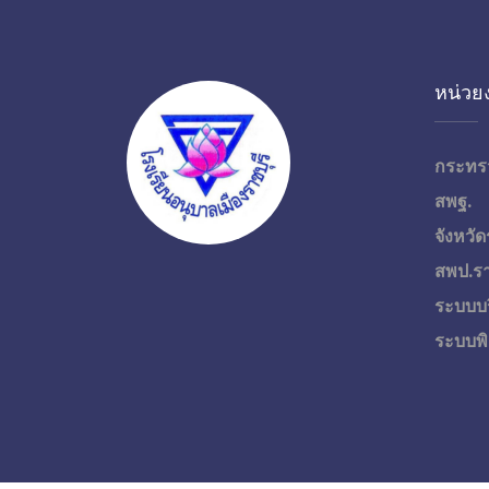
หน่วยง
กระทร
สพฐ.
จังหวัด
สพป.รา
ระบบบ
ระบบพิ