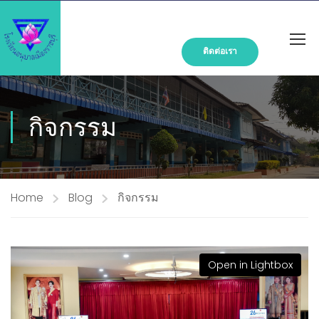
ติดต่อเรา
กิจกรรม
Home
Blog
กิจกรรม
Open in Lightbox
Open in Lightbox
Open in Lightbox
Open in Lightbox
Open in Lightbox
Open in Lightbox
Open in Lightbox