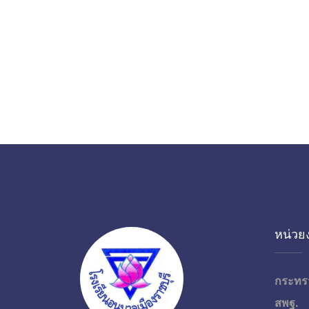
หน่วยง
กระทร
สพฐ.