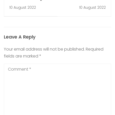
เด็กอ้วนในวัยเรียนและ
พระชนมพรรษา สมเด็จ
10 August 2022
10 August 2022
ป้องกันโรค NCDs ใน
พระนางเจ้าสิริกิติ์
โรงเรียน
พระบรมราชินีนาถ
พระบรมราชชนนีพันปี
หลวง โดยเทศบาลตำบล
Leave A Reply
ห้วยชินสีห์
Your email address will not be published.
Required
fields are marked
*