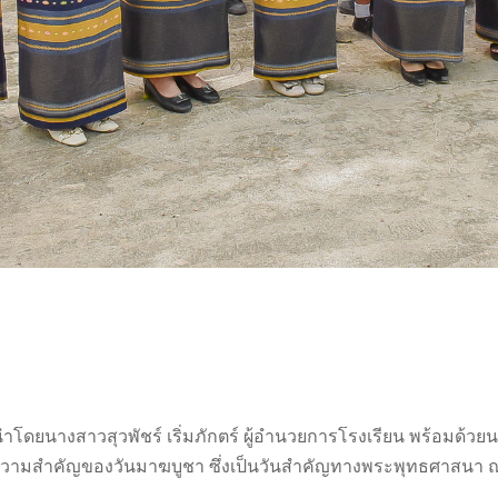
ำโดยนางสาวสุวพัชร์ เริ่มภักตร์ ผู้อำนวยการโรงเรียน พร้อมด้
วามสำคัญของวันมาฆบูชา ซึ่งเป็นวันสำคัญทางพระพุทธศาสนา ณ วัดห้