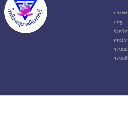
กระทร
สพฐ.
จังหวัด
สพป.รา
ระบบบ
ระบบพิ