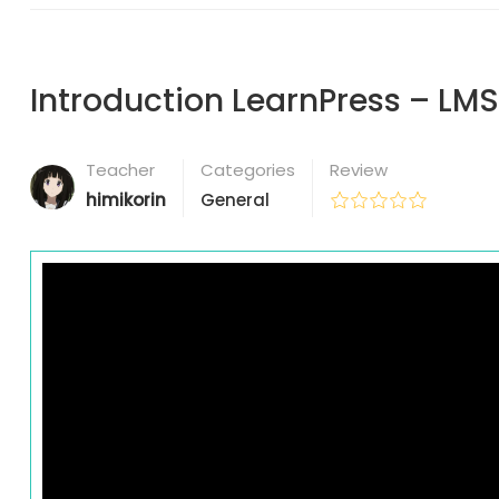
Introduction LearnPress – LMS
Teacher
Categories
Review
himikorin
General