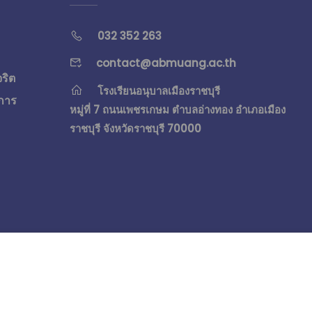
032 352 263
contact@abmuang.ac.th
จริต
โรงเรียนอนุบาลเมืองราชบุรี
การ
หมู่ที่ 7 ถนนเพชรเกษม ตำบลอ่างทอง อำเภอเมือง
ราชบุรี จังหวัดราชบุรี 70000
Free
START NOW