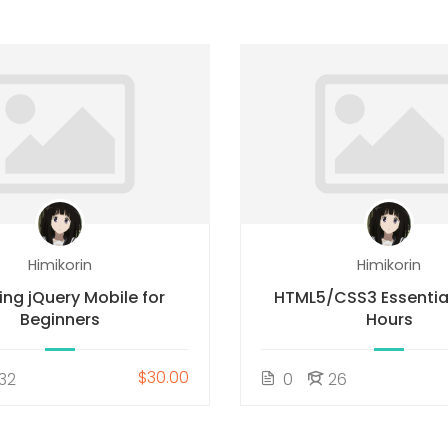
Himikorin
Himikorin
ing jQuery Mobile for
HTML5/CSS3 Essential
Beginners
Hours
$30.00
32
0
26