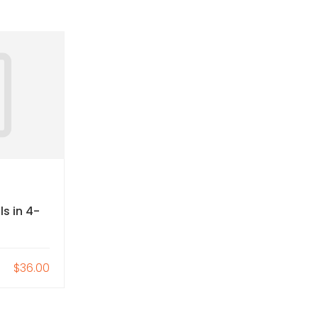
Himikorin
s in 4-
The Art of Black and White
Photography
$36.00
$55.00
0
27