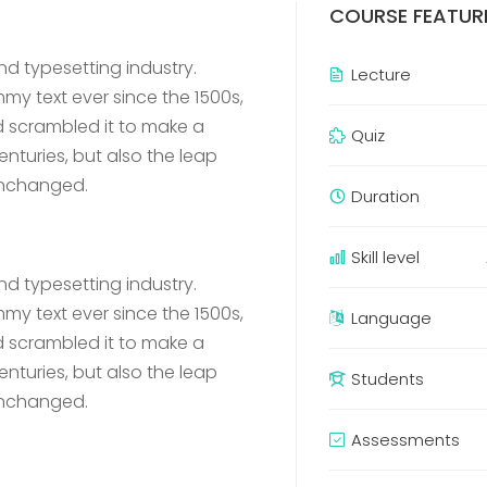
COURSE FEATUR
nd typesetting industry.
Lecture
y text ever since the 1500s,
d scrambled it to make a
Quiz
enturies, but also the leap
 unchanged.
Duration
Skill level
nd typesetting industry.
y text ever since the 1500s,
Language
d scrambled it to make a
enturies, but also the leap
Students
 unchanged.
Assessments