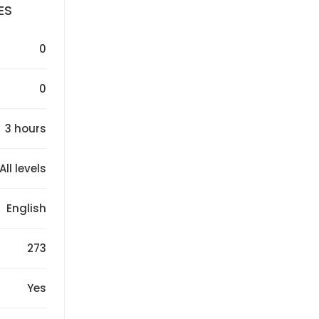
ES
0
0
3 hours
All levels
English
273
Yes