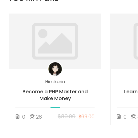
Himikorin
Become a PHP Master and
Learn
Make Money
$80.00
$69.00
0
28
0